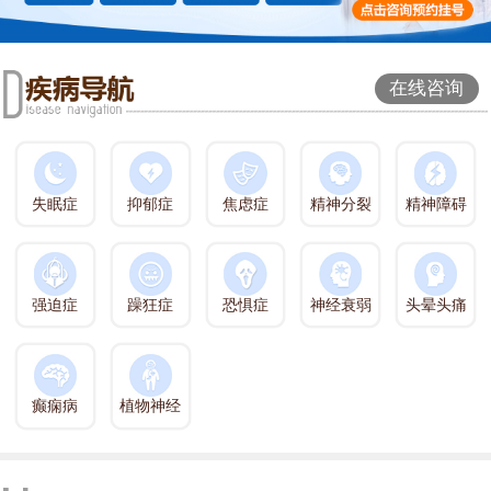
在线咨询
失眠症
抑郁症
焦虑症
精神分裂
精神障碍
强迫症
躁狂症
恐惧症
神经衰弱
头晕头痛
癫痫病
植物神经